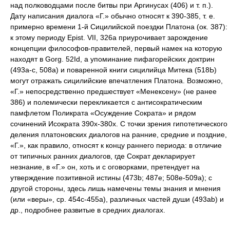
над полководцами после битвы при Аргинусах (406) и т. п.).
Дату написания диалога «Г.» обычно относят к 390-385, т. е.
примерно времени 1-й Сицилийской поездки Платона (ок. 387):
к этому периоду Epist. VII, 326а приурочивает зарождение
концепции философов-правителей, первый намек на которую
находят в Gorg. 52Id, а упоминание пифагорейских доктрин
(493а-с, 508а) и поваренной книги сицилийца Митека (518Ь)
могут отражать сицилийские впечатления Платона. Возможно,
«Г.» непосредственно предшествует «Менексену» (не ранее
386) и полемически перекликается с антисократическим
памфлетом Поликрата «Осуждение Сократа» и рядом
сочинений Исократа 390х-380х. С точки зрения гипотетического
деления платоновских диалогов на ранние, средние и поздние,
«Г.», как правило, относят к концу раннего периода: в отличие
от типичных ранних диалогов, где Сократ декларирует
незнание, в «Г.» он, хоть и с оговорками, претендует на
утверждение позитивной истины (473b; 487e; 508e-509a); с
другой стороны, здесь лишь намечены темы знания и мнения
(или «веры», ср. 454с-455а), различных частей души (493ab) и
др., подробнее развитые в средних диалогах.