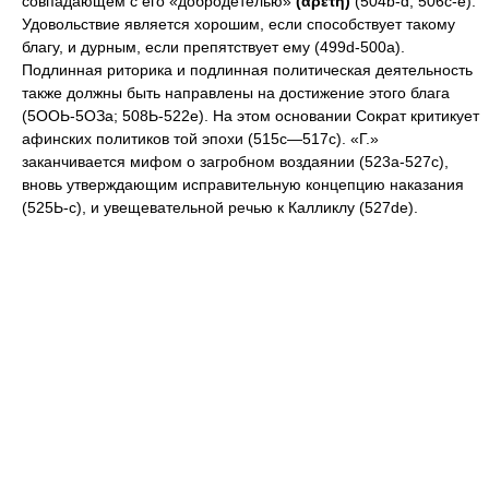
совпадающем с его «добродетелью»
(ἀρετή)
(504b-d; 506c-e).
Удовольствие является хорошим, если способствует такому
благу, и дурным, если препятствует ему (499d-500a).
Подлинная риторика и подлинная политическая деятельность
также должны быть направлены на достижение этого блага
(5ООЬ-5ОЗа; 508Ь-522е). На этом основании Сократ критикует
афинских политиков той эпохи (515с—517с). «Г.»
заканчивается мифом о загробном воздаянии (523а-527с),
вновь утверждающим исправительную концепцию наказания
(525Ь-с), и увещевательной речью к Калликлу (527de).