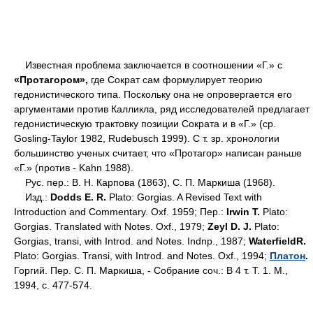
Известная проблема заключается в соотношении «Г.» с
«Протагором»,
где Сократ сам формулирует теорию
гедонистического типа. Поскольку она не опровергается его
аргументами против Калликла, ряд исследователей предлагает
гедонистическую трактовку позиции Сократа и в «Г.» (ср.
Gosling-Taylor 1982, Rudebusch 1999). С т. зр. хронологии
большинство ученых считает, что «Протагор» написан раньше
«Г.» (против - Kahn 1988).
Рус. пер.: В. Н. Карпова (1863), С. П. Маркиша (1968).
Изд.:
Dodds Ε. R.
Plato: Gorgias. A Revised Text with
Introduction and Commentary. Oxf. 1959; Пер.:
Irwin T.
Plato:
Gorgias. Translated with Notes. Oxf., 1979;
Zeyl D. J.
Plato:
Gorgias, transi, with Introd. and Notes. Indnp., 1987;
WaterfieldR.
Plato: Gorgias. Transi, with Introd. and Notes. Oxf., 1994;
Платон
.
Горгий. Пер. С. П. Маркиша, - Собрание соч.: В 4 т. Т. 1. М.,
1994, с. 477-574.