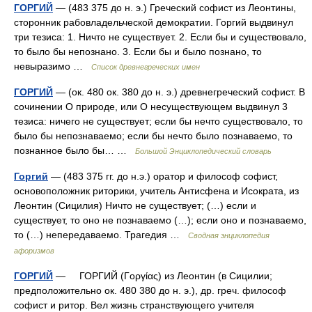
ГОРГИЙ
— (483 375 до н. э.) Греческий софист из Леонтины,
сторонник рабовладельческой демократии. Горгий выдвинул
три тезиса: 1. Ничто не существует. 2. Если бы и существовало,
то было бы непознано. 3. Если бы и было познано, то
невыразимо …
Список древнегреческих имен
ГОРГИЙ
— (ок. 480 ок. 380 до н. э.) древнегреческий софист. В
сочинении О природе, или О несуществующем выдвинул 3
тезиса: ничего не существует; если бы нечто существовало, то
было бы непознаваемо; если бы нечто было познаваемо, то
познанное было бы… …
Большой Энциклопедический словарь
Горгий
— (483 375 гг. до н.э.) оратор и философ софист,
основоположник риторики, учитель Антисфена и Исократа, из
Леонтин (Сицилия) Ничто не существует; (…) если и
существует, то оно не познаваемо (…); если оно и познаваемо,
то (…) непередаваемо. Трагедия …
Сводная энциклопедия
афоризмов
ГОРГИЙ
— ГОРГИЙ (Γοργίας) из Леонтин (в Сицилии;
предположительно ок. 480 380 до н. э.), др. греч. философ
софист и ритор. Вел жизнь странствующего учителя