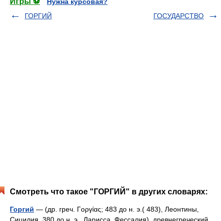
Игры ⚽
Нужна курсовая?
ГОРГИЙ
ГОСУДАРСТВО
Смотреть что такое "ГОРГИЙ" в других словарях:
Горгий
— (др. греч. Γοργίας; 483 до н. э.( 483), Леонтины,
Сицилия 380 до н. э., Ларисса, Фессалия) древнегреческий