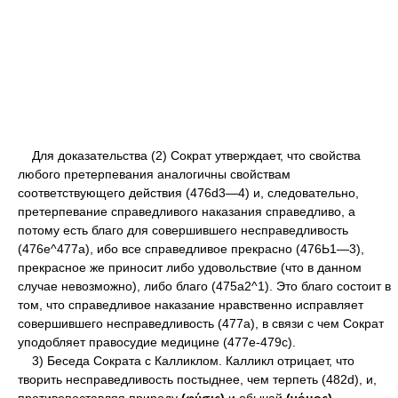
Для доказательства (2) Сократ утверждает, что свойства
любого претерпевания аналогичны свойствам
соответствующего действия (476d3—4) и, следовательно,
претерпевание справедливого наказания справедливо, а
потому есть благо для совершившего несправедливость
(476е^477а), ибо все справедливое прекрасно (476Ь1—3),
прекрасное же приносит либо удовольствие (что в данном
случае невозможно), либо благо (475а2^1). Это благо состоит в
том, что справедливое наказание нравственно исправляет
совершившего несправедливость (477а), в связи с чем Сократ
уподобляет правосудие медицине (477е-479с).
3) Беседа Сократа с Калликлом. Калликл отрицает, что
творить несправедливость постыднее, чем терпеть (482d), и,