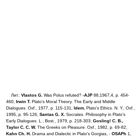
Лит.:
Vlastos G.
Was Polus refuted?
-AJP
88,1967,4, p. 454-
460;
Irwin T.
Plato's Moral Theory. The Early and Middle
Dialogues. Oxf., 1977, p. 115-131;
Idem.
Plato's Ethics. N. Y.; Oxf.,
1995, p. 95-126;
Santas G. X.
Socrates. Philosophy in Plato's
Early Dialogues. L.; Bost., 1979, p. 218-303;
Gosling! С. В.,
Taylor С. С. W.
The Greeks on Pleasure. Oxf., 1982, p. 69-82;
Kahn Ch. H.
Drama and Dialectic in Plato's Gorgias, -
OSAPh
1,