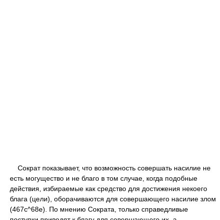
Сократ показывает, что возможность совершать насилие не
есть могущество и не благо в том случае, когда подобные
действия, избираемые как средство для достижения некоего
блага (цели), оборачиваются для совершающего насилие злом
(467с^68е). По мнению Сократа, только справедливые
поступки приводят к благу для совершающего их, а