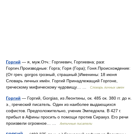
Горгий
— я, муж.Отч.: Горгиевич, Горгиевна; разг.
Горгич.Производные: Горга; Горя (Гора); Гоня.Происхождение:
(От греч. gorgos грозный, страшный.)Именины: 18 июня
Словарь личных имён. Горгий Принадлежащий Горгоне,
греческому мифическому чудовищу… …
Словарь личных имен
Горгий
— Горгий, Gorgias, из Леонтины, ок. 485 ок. 380 гг. до н.
э., греческий писатель. Один из наиболее выдающихся
софистов. Предположительно, ученик Эмпедокла. В 427 г.
прибыл в Афины просить о помощи против Сиракуз. Его речи
произвели огромное… …
Античные писатели