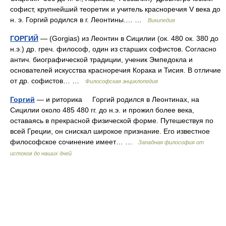
софист, крупнейший теоретик и учитель красноречия V века до
н. э. Горгий родился в г. Леонтины.… …
Википедия
ГОРГИЙ
— (Gorgias) из Леонтин в Сицилии (ок. 480 ок. 380 до
н.э.) др. греч. философ, один из старших софистов. Согласно
антич. биографической традиции, ученик Эмпедокла и
основателей искусства красноречия Корака и Тисия. В отличие
от др. софистов… …
Философская энциклопедия
Горгий
— и риторика Горгий родился в Леонтинах, на
Сицилии около 485 480 гг. до н.э. и прожил более века,
оставаясь в прекрасной физической форме. Путешествуя по
всей Греции, он снискал широкое признание. Его известное
философское сочинение имеет… …
Западная философия от
истоков до наших дней