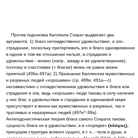
Против гедонизма Калликла Сократ выдвигает два
аргумента: 1) благо нетождественно удовольствию, а зло -
страданию, поскольку претерпевать зло и благо одновременно
в одном и том же отношении нельзя, а страдание и
удовольствие - можно (напр., жажду и ее удовлетворение),
поэтому и счастливая (= благая) жизнь не равна жизни
приятной (495е-497а); 2) Признание Калликлом мужественных
и разумных людей «хорошими» (ср. 489е; 491а—с)
несовместимо с отождествлением удовольствия и блага или
страдания и зла, ведь «хорошие» люди таковы в силу наличия
у них благ, а удовольствие и страдание в одинаковой мере
присутствуют в жизни как мужественных и разумных, так и
трусливых и неразумных людей (497е^-99а).
Антигедонистическая теория блага самого Сократа такова:
сущность блага не в удовольствии, а в «порядке»
(κόσμος),
присущем структуре всякого сущего, в т. ч. - тела и души, и