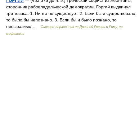
ГОРГИЙ
— (483 375 до н. э.) Греческий софист из Леонтины,
сторонник рабовладельческой демократии. Горгий выдвинул
три тезиса: 1. Ничто не существует. 2. Если бы и существовало,
то было бы непознано. 3. Если бы и было познано, то
невыразимо …
Cловарь-справочник по Древней Греции и Риму, по
мифологии