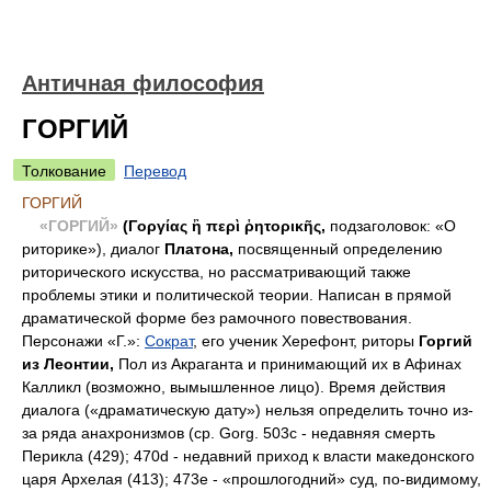
Античная философия
ГОРГИЙ
Толкование
Перевод
ГОРГИЙ
«ГОРГИЙ»
(Γοργίας ἢ περὶ ῥητορικῆς,
подзаголовок: «О
риторике»), диалог
Платона,
посвященный определению
риторического искусства, но рассматривающий также
проблемы этики и политической теории. Написан в прямой
драматической форме без рамочного повествования.
Персонажи «Г.»:
Сократ
, его ученик Херефонт, риторы
Горгий
из Леонтии,
Пол из Акраганта и принимающий их в Афинах
Калликл (возможно, вымышленное лицо). Время действия
диалога («драматическую дату») нельзя определить точно из-
за ряда анахронизмов (ср. Gorg. 503с - недавняя смерть
Перикла (429); 470d - недавний приход к власти македонского
царя Архелая (413); 473е - «прошлогодний» суд, по-видимому,