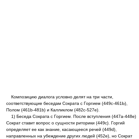
Композицию диалога условно делят на три части,
соответствующие беседам Сократа с Горгием (449с-461Ь),
Полом (461b-481b) и Калликлом (482с-527е).
1) Беседа Сократа с Горгием. После вступления (447а-448е)
Сократ ставит вопрос о сущности риторики (449с). Горгий
определяет ее как знание, касающееся речей (449d),
направленных на убеждение других людей (452е), но Сократ