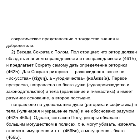
сократическое представление о тождестве знания и
добродетели.
2) Беседа Сократа с Полом. Пол отрицает, что ритор должен
обладать знанием справедливости и несправедливости (461Ь),
и предлагает Сократу самому дать определение риторики
(462Ь). Для Сократа риторика — разновидность вовсе не
«искусства»
(τέχνη),
а «угодничества»
(κολακεία).
Первое
прекрасно, направлено на благо души (судопроизводство и
законодательство) и тела (врачевание и гимнастика) и имеет
разумное основание, а второе постыдно,
направлено на удовольствие души (риторика и софистика) и
тела (кулинария и украшение тела) и не обосновано разумом
(462Ь-466а). Однако, согласно Полу, риторы обладают
большим могуществом в полисах, т. е. могут убивать, изгонять,
отнимать имущество и т. п. (466Ьс), а могущество - благо
(466Ь).