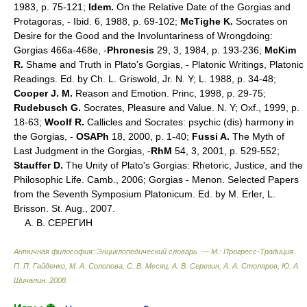
1983, p. 75-121;
Idem.
On the Relative Date of the Gorgias and
Protagoras, - Ibid. 6, 1988, p. 69-102;
McTighe K.
Socrates on
Desire for the Good and the Involuntariness of Wrongdoing:
Gorgias 466a-468e, -
Phronesis
29, 3, 1984, p. 193-236;
McKim
R.
Shame and Truth in Plato's Gorgias, - Platonic Writings, Platonic
Readings. Ed. by Ch. L. Griswold, Jr. N. Y; L. 1988, p. 34-48;
Cooper J. M.
Reason and Emotion. Princ, 1998, p. 29-75;
Rudebusch G.
Socrates, Pleasure and Value. N. Y; Oxf., 1999, p.
18-63;
Woolf R.
Callicles and Socrates: psychic (dis) harmony in
the Gorgias, -
OSAPh
18, 2000, p. 1-40;
Fussi A.
The Myth of
Last Judgment in the Gorgias, -
RhM
54, 3, 2001, p. 529-552;
Stauffer D.
The Unity of Plato's Gorgias: Rhetoric, Justice, and the
Philosophic Life. Camb., 2006; Gorgias - Menon. Selected Papers
from the Seventh Symposium Platonicum. Ed. by M. Erler, L.
Brisson. St. Aug., 2007.
А. В. СЕРЕГИН
Античная философия: Энциклопедический словарь. — М.: Прогресс-Традиция
.
П. П. Гайденко, М. А. Солопова, С. В. Месяц, А. В. Серегин, А. А. Столяров, Ю. А.
Шичалин
.
2008
.