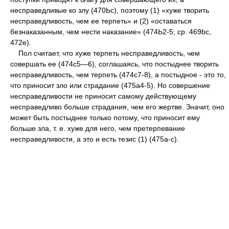
несправедливые ко злу (470Ьс), поэтому (1) «хуже творить
несправедливость, чем ее терпеть» и (2) «оставаться
безнаказанным, чем нести наказание» (474Ь2-5; ср. 469bc,
472e).
Пол считает, что хуже терпеть несправедливость, чем
совершать ее (474с5—6), соглашаясь, что постыднее творить
несправедливость, чем терпеть (474с7-8), а постыдное - это то,
что приносит зло или страдание (475а4-5). Но совершение
несправедливости не приносит самому действующему
несправедливо больше страдания, чем его жертве. Значит, оно
может быть постыднее только потому, что приносит ему
больше зла, т. е. хуже для него, чем претерпевание
несправедливости, а это и есть тезис (1) (475а-с).