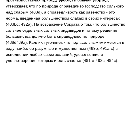
противопоставляя природу
(φύσις)
и обычай
(νόμος),
утверждает, что по природе справедливо господство сильного
над слабым (483d), a справедливость как равенство - это
норма, введенная большинством слабых в своих интересах
(483Ьс; 492а). На возражение Сократа о том, что большинство
сильнее отдельных сильных индивидов и потому решение
большинства должно быть справедливо по природе
(488d^89a), Калликл уточняет, что под «сильными» имеются в
виду наиболее разумные и мужественные (489е; 491а-с) в
исполнении любых своих желаний, удовольствие от
удовлетворения которых и есть счастье (491 е-492с; 494с).